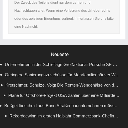
Der Zweck des Teilens dient nur dem Lernen und
Nachschlagen aller. Wenn eine Verletzung des Urheberrechts
oder des geistigen Eigentums vorliegt, hinterlassen Sie uns bitte
eine Nachricht.
Neueste
Unternehmen in der Schieflage Großaktionär Porsche SE will
Geringere Sanierungszuschüsse für Mehrfamilienhäuser Wie
Umbau von Volkswagen beschleunigen
Wirtschaftsministerin Reiche die Wärmewende ausbremst
Kretschmer, Schulze, Voigt Die Renten-Wendehälse von der
Pläne für Offshore-Projekt USA zahlen über eine Milliarde
CDU
Bußgeldbescheid aus Bonn Straßenbauunternehmen müssen
Dollar, damit RWE keine Windparks baut
60 Millionen Euro Strafe wegen Preisabsprachen zahlen
Rekordgewinn im ersten Halbjahr Commerzbank-Chefin
besteht auf Mitsprache bei möglicher UniCredit-Übernahme