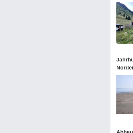
Jahrhu
Norde
Abbau 