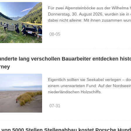
Für zwei Alpensteinböcke aus der Wilhelma
Donnerstag, 30. August 2026, wurden sie in 
dabei nicht alleine: Mit ihnen zusammen wur
europäischen Zoos ausgewildert. Initiiert und 
vor ...
08-05
nderte lang verschollen Bauarbeiter entdecken hist
rney
Eigentlich sollten sie Seekabel verlegen – d
einem unerwarteten Fund: Auf der Nordseeins
niederländischen Holzschiffs.
07-31
von 5000 Stellen Stellenabbau kostet Porsche Hunde