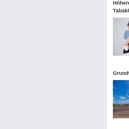
Höhere
Tabak
Grundw