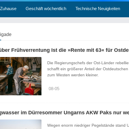
Zuhause
Geschäft wöchentlich
Technische Neuigkeiten
rigade
 über Frühverrentung Ist die »Rente mit 63« für Ostd
Die Regierungschefs der Ost-Länder rebelli
schafft ein größerer Anteil der Ostdeutschen
zum Westen werden kleiner.
08-05
gwasser im Dürresommer Ungarns AKW Paks nur weni
Wegen enorm niedriger Pegelstände stand 