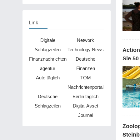
Millionen Eier spenden
Link
Digitale
Network
Schlagzeilen
Technology News
Action
Sie 50
Finanznachrichten
Deutsche
agentur
Finanzen
Auto täglich
TOM
Nachrichtenportal
Deutsche
Berlin täglich
Schlagzeilen
Digital Asset
Journal
Zoolog
Steinb