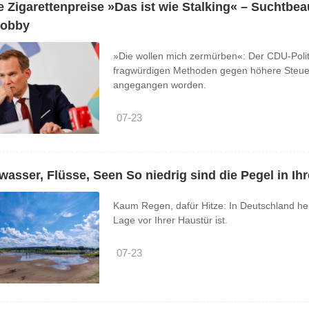
 Zigarettenpreise »Das ist wie Stalking« – Suchtbeau
lobby
»Die wollen mich zermürben«: Der CDU-Politik
fragwürdigen Methoden gegen höhere Steuer
angegangen worden.
07-23
asser, Flüsse, Seen So niedrig sind die Pegel in Ih
Kaum Regen, dafür Hitze: In Deutschland herr
Lage vor Ihrer Haustür ist.
07-23