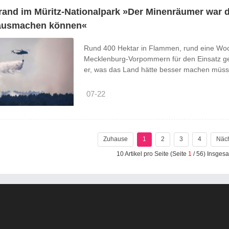
and im Müritz-Nationalpark »Der Minenräumer war d
 ausmachen können«
Rund 400 Hektar in Flammen, rund eine Woch
Mecklenburg-Vorpommern für den Einsatz geg
er, was das Land hätte besser machen müss
07-22
Zuhause
1
2
3
4
Näc
10 Artikel pro Seite (Seite
1
/ 56) Insgesa