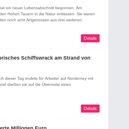
 hat ein neuer Lebensabschnitt begonnen. Am
den Hohen Tauern in die Natur entlassen. Sie waren
den noch acht Artgenossen aus drei weiteren
koordiniert wurde die Aktion durch eine lokale Initiative
Details
orisches Schiffswrack am Strand von
och dieser Tag endete für Arbeiter auf Norderney mit
el stießen sie auf die Überreste eines
Details
rte Millionen Euro