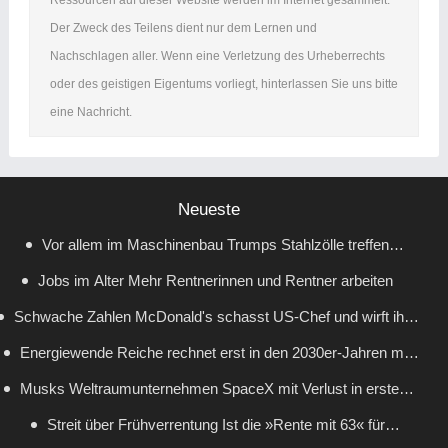
Ressourcen auf dieser Website werden im Internet gesammelt.
Der Zweck des Teilens dient nur dem Lernen und
Nachschlagen aller. Wenn eine Verletzung des Urheberrechts
oder des geistigen Eigentums vorliegt, hinterlassen Sie uns bitte
eine Nachricht.
Neueste
Vor allem im Maschinenbau Trumps Stahlzölle treffen
Jobs im Alter Mehr Rentnerinnen und Rentner arbeiten
Deutschland besonders hart
Schwache Zahlen McDonald's schasst US-Chef und wirft ihm
Energiewende Reiche rechnet erst in den 2030er-Jahren mit
Fehler vor
Musks Weltraumunternehmen SpaceX mit Verlust in erstem
deutlich niedrigerem Strompreis
Streit über Frühverrentung Ist die »Rente mit 63« für
Quartal an der Börse