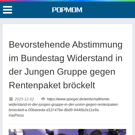
Bevorstehende Abstimmung
im Bundestag Widerstand in
der Jungen Gruppe gegen
Rentenpaket bröckelt
2025-12-02
https://www.spiegel.de/wirtschaft/rente-
widerstand-in-der-jungen-gruppe-in-der-union-gegen-rentenpaket-
broeckelt-a-00baeeda-d11f-47be-8bd9-9446b2e11e9a
HaiPress