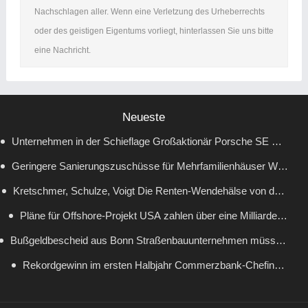
Nachschlagen aller. Wenn eine Verletzung des Urheberrechts
oder des geistigen Eigentums vorliegt, hinterlassen Sie uns bitte
eine Nachricht.
Neueste
Unternehmen in der Schieflage Großaktionär Porsche SE will
Geringere Sanierungszuschüsse für Mehrfamilienhäuser Wie
Umbau von Volkswagen beschleunigen
Wirtschaftsministerin Reiche die Wärmewende ausbremst
Kretschmer, Schulze, Voigt Die Renten-Wendehälse von der
Pläne für Offshore-Projekt USA zahlen über eine Milliarde
CDU
Bußgeldbescheid aus Bonn Straßenbauunternehmen müssen
Dollar, damit RWE keine Windparks baut
60 Millionen Euro Strafe wegen Preisabsprachen zahlen
Rekordgewinn im ersten Halbjahr Commerzbank-Chefin
besteht auf Mitsprache bei möglicher UniCredit-Übernahme