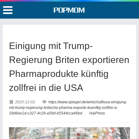
Einigung mit Trump-
Regierung Briten exportieren
Pharmaprodukte künftig
zollfrei in die USA
2025-12-02
https://www.spiegel.de/wirtschaft/usa-einigung-
mit-trump-regierung-britische-pharma-exporte-kuenftig-zollfrei-a-
18d6ee1d-c327-4c29-a59d-b5544cca46bd
HaiPress