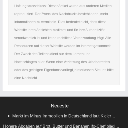
Haftungsausschluss: Dieser Artikel wurde aus anderen Medien
reproduziert. Der Zweck des Nachdrucks besteht darin, mehr
Informationen zu vermitteln. Dies bedeutet nicht, dass diese
Website ihren Ansichten zustimmt und für ihre Authentizität
verantwortlich ist und keine rechtliche Verantwortung trägt. Alle
Ressourcen auf dieser Website werden im Internet gesammelt.
Der Zweck des Teilens dient nur dem Lernen und
Nachschlagen aller. Wenn eine Verletzung des Urheberrechts
oder des geistigen Eigentums vorliegt, hinterlassen Sie uns bitte
eine Nachricht.
Neueste
Markt im Minus Immobilien in Deutschland laut Kieler
Höhere Abgaben auf Brot, Butter und Bananen Ifo-Chef plädiert
Forschern wieder günstiger