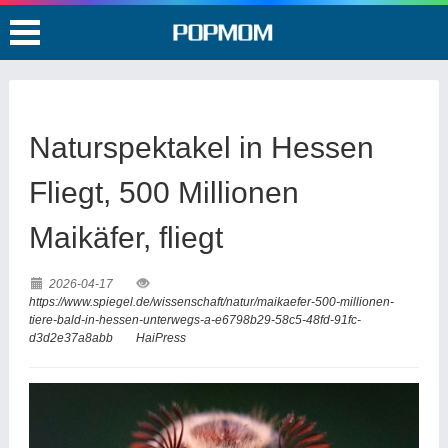
Naturspektakel in Hessen
Fliegt, 500 Millionen
Maikäfer, fliegt
2026-04-17
https://www.spiegel.de/wissenschaft/natur/maikaefer-500-millionen-
tiere-bald-in-hessen-unterwegs-a-e6798b29-58c5-48fd-91fc-
d3d2e37a8abb
HaiPress