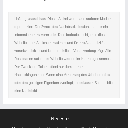
Haftungsausschluss: Dieser Artikel wurde aus anderen Medien
reproduziert. Der Zweck des Nachdrucks besteht darin, mehr
Informationen zu vermitteln. Dies bedeutet nicht, dass diese
Website ihren Ansichten zustimmt und für ihre Authentizität
verantwortlich ist und keine rechtliche Verantwortung trägt. Alle
Ressourcen auf dieser Website werden im Internet gesammelt.
Der Zweck des Teilens dient nur dem Lernen und
Nachschlagen aller. Wenn eine Verletzung des Urheberrechts
oder des geistigen Eigentums vorliegt, hinterlassen Sie uns bitte
eine Nachricht.
Neueste