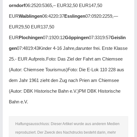
orndorf
06:2520:5365,– EUR32,50 EUR147,50
EUR
Waiblingen
06:4220:37
Esslingen
07:0920:2259,—
EUR29,50 EUR137,50
EUR
Plochingen
07:1920:12
Göppingen
07:3319:57
Geislin
gen
07:4819:43Kinder 4-16 Jahre,darunter frei. Erste Klasse
25.- EUR Aufpreis.Foto: Das Ziel der Fahrt am Chiemsee
(Autor: Chiemsee Tourismus)Foto: Die E-Lok 110 228 aus
dem Jahr 1961 zieht den Zug nach Prien am Chiemsee
(Autor: DBK Historische Bahn e.V.)PM DBK Historische
Bahn e.V.
Haftungsausschluss: Dieser Artikel wurde aus anderen Medien
reproduziert. Der Zweck des Nachdrucks besteht darin, mehr