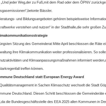
t. „Und jeder Weg,der zu Fuß,mit dem Rad oder dem ÖPNV zurückgele
sgasemissionen“,betonte Bässler.
eratungs- und Bildungsangeboten gehören beispielsweise Information
raftwerke verstehen und nutzen“ in der Stadthalle,die sehr großen Zu
imakommunikationsstrategie
jüngsten Sitzung des Gemeinderat Mitte April beschlossen die Räte e
waltung ihre Klimakommunikation weiter professionalisieren. So solle
hutzaktivitäten und Klimaanpassungsmaßnahmen informiert werden,
Starkregenfall treffen können.
mmune Deutschland statt European Energy Award
 Qualitätsmanagement in Sachen Klimaschutz wechselt die Stadt G
mune Deutschland. Diesen Schritt beschlossen die Gemeinderäte ebe
,da die Bundesgeschäftsstelle des EEA 2025 allen Kommunen in Deu