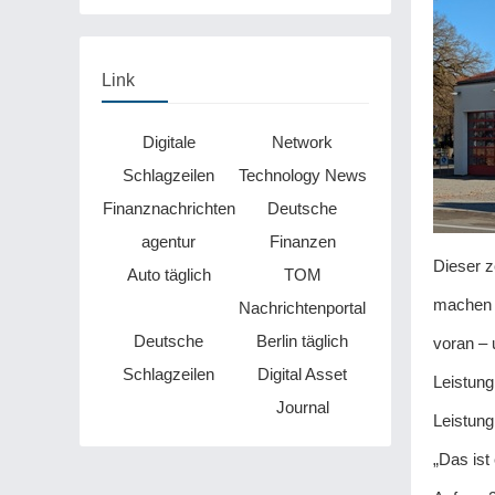
damit RWE keine
Windparks baut
Link
Digitale
Network
Schlagzeilen
Technology News
Finanznachrichten
Deutsche
agentur
Finanzen
Dieser z
Auto täglich
TOM
machen m
Nachrichtenportal
Deutsche
Berlin täglich
voran – 
Schlagzeilen
Digital Asset
Leistung
Journal
Leistung
„Das ist