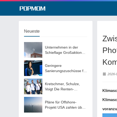
Neueste
Zwi
Unternehmen in der
Pho
Schieflage Großaktionär
Porsche SE will Umbau
Kom
von Volkswagen
Geringere
beschleunigen
Sanierungszuschüsse für
2026-
Mehrfamilienhäuser Wie
Wirtschaftsministerin
Kretschmer, Schulze,
Reiche die Wärmewende
Voigt Die Renten-
Klimasc
ausbremst
Wendehälse von der
CDU
Klimasc
Pläne für Offshore-
Projekt USA zahlen über
voranzu
eine Milliarde Dollar,