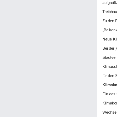
aufgreif
Treibhau
Zu den B
„Balkonk
Neue Kl
Bei der 
Stadtver
Klimasc
für den 
Klimako
Für das
Klimakom
Wechsel