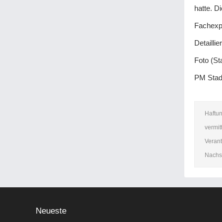
hatte. D
Fachexpe
Detailli
Foto (St
PM Stad
Haftun
vermit
Verant
Nachsc
Neueste