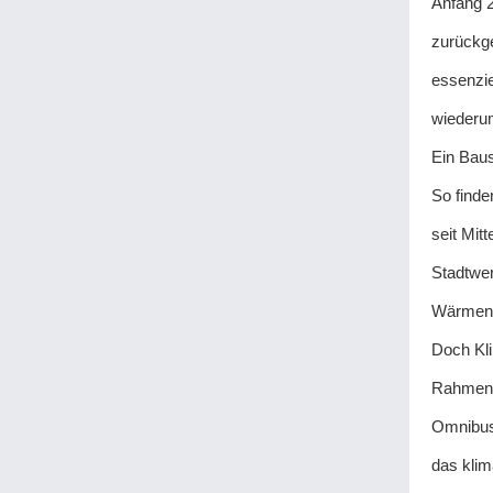
Anfang 2
zurückge
essenzie
wiederum
Ein Baus
So finde
seit Mit
Stadtwe
Wärmene
Doch Kli
Rahmenbe
Omnibus
das klim