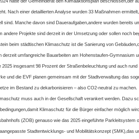
024 hatte der Gemeinderat den Klimaaktionsplan beschlossen,der a
ht. Nach einer detaillierten Analyse wurden 33 Maßnahmen ermittelt,di
ll sind. Manche davon sind Daueraufgaben,andere wurden bereits um
 andere Projekte sind derzeit in der Umsetzung oder sollen noch b
tein beim städtischen Klimaschutz ist die Sanierung von Gebäuden,da
n derzeit umfangreiche Bauarbeiten am Hohenstaufen-Gymnasium und
te 2025 insgesamt 98 Prozent der Straßenbeleuchtung und auch rund
rke und die EVF planen gemeinsam mit der Stadtverwaltung das s
tze im Bestand zu dekarbonisieren – also CO2-neutral zu machen.
maschutz muss auch in der Gesellschaft verankert werden. Dazu scha
dingungen,damit Klimaschutz für die Bürger einfacher möglich wir
bahnhofs (ZOB) genauso wie das 2025 eingeführte Parkleitsystem 
aangepasste Stadtentwicklungs- und Mobilitätskonzept (SMK),das un