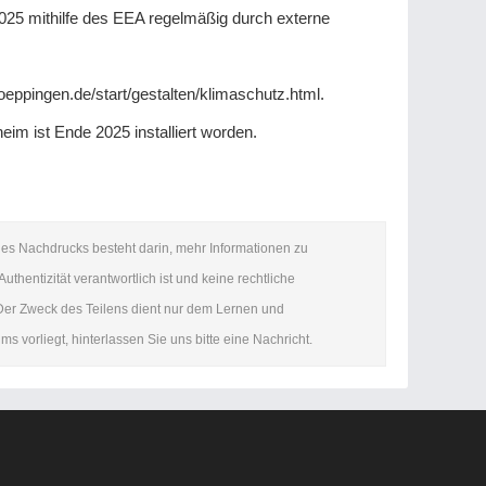
2025 mithilfe des EEA regelmäßig durch externe
oeppingen.de/start/gestalten/klimaschutz.html.
im ist Ende 2025 installiert worden.
es Nachdrucks besteht darin, mehr Informationen zu
uthentizität verantwortlich ist und keine rechtliche
 Der Zweck des Teilens dient nur dem Lernen und
 vorliegt, hinterlassen Sie uns bitte eine Nachricht.