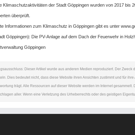
ie Klimaschutzaktivitäten der Stadt Göppingen wurden von 2017 bis 
rten überprüft.
erte Informationen zum Klimaschutz in Göppingen gibt es unter www.g
adt Göppingen): Die PV-Anlage auf dem Dach der Feuerwehr in Holzhe
tverwaltung Göppingen
gsausschluss: Dieser Artikel wurde aus anderen Medien reproduziert. Der Zweck d
teln. Dies bedeutet nicht, dass diese Website ihren Ansichten zustimmt und für ihre A
wortung trägt. Alle Ressourcen auf dieser Website werden im Internet gesammelt.
hlagen aller. Wenn eine Verletzung des Urheberrechts oder des geistigen Eigentums