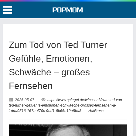
Zum Tod von Ted Turner
Gefühle, Emotionen,
Schwäche – großes
Fernsehen
2026-05-07
https://www.spiegel.de/wirtschaft/zum-tod-von-
ted-turner-gefuehle-emotionen-schwaeche-grosses-fernsehen-a-
1dda0516-167b-470c-9ed1-6b66e19a8ba8
HaiPress