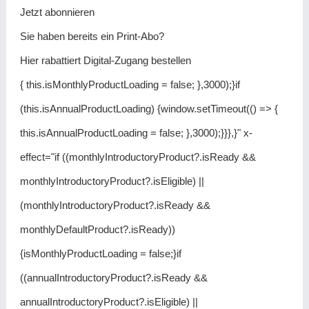
Jetzt abonnieren
Sie haben bereits ein Print-Abo?
Hier rabattiert Digital-Zugang bestellen
{ this.isMonthlyProductLoading = false; },3000);}if
(this.isAnnualProductLoading) {window.setTimeout(() => {
this.isAnnualProductLoading = false; },3000);}}},}" x-
effect="if ((monthlyIntroductoryProduct?.isReady &&
monthlyIntroductoryProduct?.isEligible) ||
(monthlyIntroductoryProduct?.isReady &&
monthlyDefaultProduct?.isReady))
{isMonthlyProductLoading = false;}if
((annualIntroductoryProduct?.isReady &&
annualIntroductoryProduct?.isEligible) ||