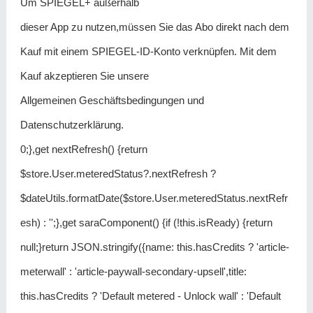
Um SPIEGEL+ außerhalb
dieser App zu nutzen,müssen Sie das Abo direkt nach dem
Kauf mit einem SPIEGEL-ID-Konto verknüpfen. Mit dem
Kauf akzeptieren Sie unsere
Allgemeinen Geschäftsbedingungen und
Datenschutzerklärung.
0;},get nextRefresh() {return
$store.User.meteredStatus?.nextRefresh ?
$dateUtils.formatDate($store.User.meteredStatus.nextRefr
esh) : '';},get saraComponent() {if (!this.isReady) {return
null;}return JSON.stringify({name: this.hasCredits ? 'article-
meterwall' : 'article-paywall-secondary-upsell',title:
this.hasCredits ? 'Default metered - Unlock wall' : 'Default