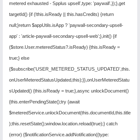
metered exhausted - Spplus upsell',type: 'paywall',});},get
targetId() {if (!this.isReady || this.hasCredits) {return
null;}return $appUtils.isApp ? 'paywall-secondary-upsell-
app' : 'article-paywall-secondary-upsell-web';},init() {if
($store.User.meteredStatus?.isReady) {this.isReady =
true;} else
{$subscribe('USER_METERED_STATUS_UPDATED',this.
onUserMeteredStatusUpdated,this);}},onUserMeteredStatu
sUpdated() {this.isReady = true;},async unlockDocument()
{this.enterPendingState();try {await
$meteredService.unlockDocument(this.documentId,this.title
);this.resetState();window.location.reload(true);} catch
(error) {$notificationService.addNotification({type: