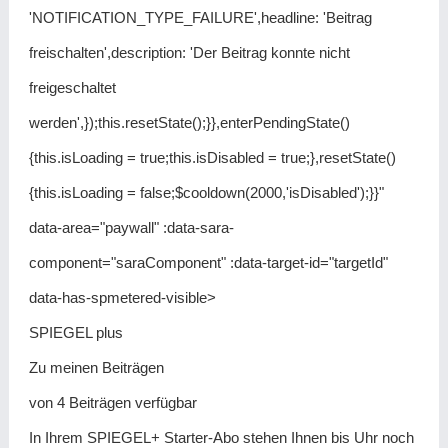
'NOTIFICATION_TYPE_FAILURE',headline: 'Beitrag
freischalten',description: 'Der Beitrag konnte nicht
freigeschaltet
werden',});this.resetState();}},enterPendingState()
{this.isLoading = true;this.isDisabled = true;},resetState()
{this.isLoading = false;$cooldown(2000,'isDisabled');}}"
data-area="paywall" :data-sara-
component="saraComponent" :data-target-id="targetId"
data-has-spmetered-visible>
SPIEGEL plus
Zu meinen Beiträgen
von 4 Beiträgen verfügbar
In Ihrem SPIEGEL+ Starter-Abo stehen Ihnen bis Uhr noch