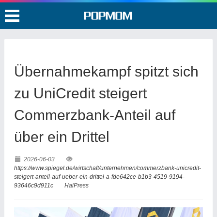
Übernahmekampf spitzt sich
zu UniCredit steigert
Commerzbank-Anteil auf
über ein Drittel
2026-06-03
https://www.spiegel.de/wirtschaft/unternehmen/commerzbank-unicredit-
steigert-anteil-auf-ueber-ein-drittel-a-fde642ce-b1b3-4519-9194-
93646c9d911c
HaiPress