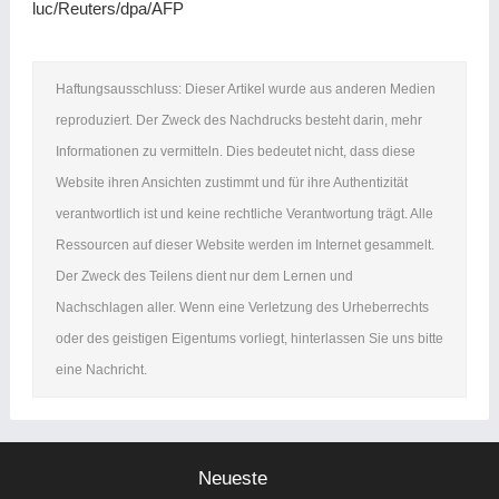
luc/Reuters/dpa/AFP
Haftungsausschluss: Dieser Artikel wurde aus anderen Medien
reproduziert. Der Zweck des Nachdrucks besteht darin, mehr
Informationen zu vermitteln. Dies bedeutet nicht, dass diese
Website ihren Ansichten zustimmt und für ihre Authentizität
verantwortlich ist und keine rechtliche Verantwortung trägt. Alle
Ressourcen auf dieser Website werden im Internet gesammelt.
Der Zweck des Teilens dient nur dem Lernen und
Nachschlagen aller. Wenn eine Verletzung des Urheberrechts
oder des geistigen Eigentums vorliegt, hinterlassen Sie uns bitte
eine Nachricht.
Neueste