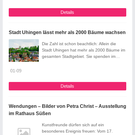
speziellen Werbeangeboten wie dem ICE
Casino Bonus Code. Mit den Jackpots
Details
thematisieren wir heute dabei einen wahren
Klassiker unter den Bonus-Funktionen in
gewöhnlichen Spielautomaten. Schließlich
Stadt Uhingen lässt mehr als 2000 Bäume wachsen
hat besonders dieses Feature ...
Die Zahl ist schon beachtlich: Allein die
Stadt Uhingen hat mehr als 2000 Bäume im
gesamten Stadtgebiet. Sie spenden im
Sommer Schatten, bieten Tieren einen
Lebensraum und produzieren Sauerstoff.
01-09
Nur in absoluten Ausnahmefällen werden
sie gefällt. Zirka 2000 verkehrsrechtlich
Details
relevante Stadtbäume befinden sich im
Bestand der Stadt Uhingen. Die
Schattenspender unterschiedlicher Arten
Wendungen – Bilder von Petra Christ – Ausstellung
benötigen viel Pflege, ...
im Rathaus Süßen
Kunstfreunde dürfen sich auf ein
besonderes Ereignis freuen: Vom 17.