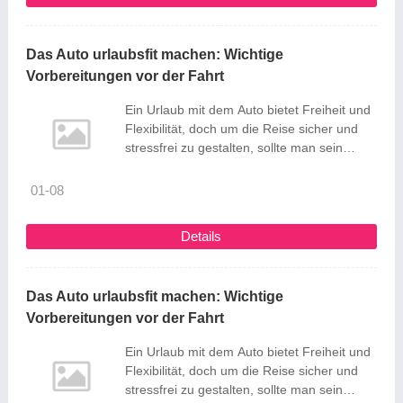
Roaming-Pläne oder der Kauf lokaler SIM-
Karten sind jedoch oft mit hohen Kosten
oder zusätzlichen Komplikationen ...
Das Auto urlaubsfit machen: Wichtige
Vorbereitungen vor der Fahrt
Ein Urlaub mit dem Auto bietet Freiheit und
Flexibilität, doch um die Reise sicher und
stressfrei zu gestalten, sollte man sein
Fahrzeug vorher gut vorbereiten. Dabei gibt
es verschiedene Bereiche, die man vor der
01-08
Abfahrt prüfen sollte - von der Technik über
die Sicherheit bis hin zu praktischen Dingen
Details
für unterwegs. Eine gründliche Planung der
...
Das Auto urlaubsfit machen: Wichtige
Vorbereitungen vor der Fahrt
Ein Urlaub mit dem Auto bietet Freiheit und
Flexibilität, doch um die Reise sicher und
stressfrei zu gestalten, sollte man sein