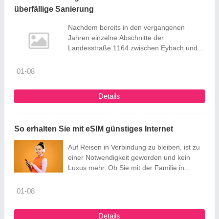
überfällige Sanierung
Zusammenhänge können während der ...
Nachdem bereits in den vergangenen
Jahren einzelne Abschnitte der
Landesstraße 1164 zwischen Eybach und
Waldhausen saniert worden waren, ist eine
Komplettsanierung spätestens seit dem
01-08
Starkregen im vergangenen Jahr
unabdingbar geworden. Da an der
Details
dringenden Sanierungsbedürftigkeit kein
Zweifel mehr besteht, hat sich der
Geislinger Landtagsabgeordnete Sascha
So erhalten Sie mit eSIM günstiges Internet
Binder (SPD) nun beim Verkehrsministerium
nach dem konkreten Zeitplan erkundigt. ...
Auf Reisen in Verbindung zu bleiben, ist zu
einer Notwendigkeit geworden und kein
Luxus mehr. Ob Sie mit der Familie in
Kontakt bleiben, neue Reiseziele erkunden
oder Momente online teilen möchten – ein
01-08
zuverlässiger Internetzugang ist
unerlässlich. Traditionelle Lösungen wie
Details