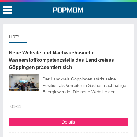
Hotel
Neue Website und Nachwuchssuche:
Wasserstoffkompetenzstelle des Landkreises
Göppingen präsentiert sich
Der Landkreis Göppingen stärkt seine
Position als Vorreiter in Sachen nachhaltige
Energiewende: Die neue Website der
Wasserstoffkompetenzstelle ist ab sofort
online. Unter www.H2RegionGP.de finden
01-11
Bürgerinnen und Bürger, Unternehmen
sowie Kommunen umfassende
Details
Informationen zu Wasserstoffprojekten,
innovativen Entwicklungen und den
Chancen, die die Wasserstofftechnologie für