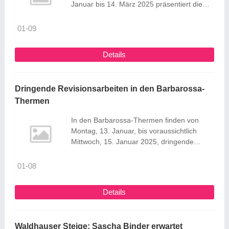
Januar bis 14. März 2025 präsentiert die
Künstlerin Petra Christ ihre Werke im
Rahmen der Ausstellung „Wendungen –
01-09
Bilder von Petra Christ“ im Rathaus Süßen.
Die Vernissage findet am 17. Januar 2025
Details
um 19 Uhr im Rathaus statt und lädt
herzlich zum feierlichen Auftakt ein. ...
Dringende Revisionsarbeiten in den Barbarossa-
Thermen
In den Barbarossa-Thermen finden von
Montag, 13. Januar, bis voraussichtlich
Mittwoch, 15. Januar 2025, dringende
Revisionsarbeiten statt. Aus diesem Grund
sind das Nichtschwimmer-/Lehrbecken, die
01-08
Großrutsche und die Kinderplansche in
diesem Zeitraum außer Betrieb. Die
Details
Arbeiten am Nichtschwimmer-/Lehrbecken
sind notwendig, um den zuverlässigen und
störungsfreien Betrieb der Anlage zu
Waldhauser Steige: Sascha Binder erwartet
gewährleisten. Aufgrund technischer