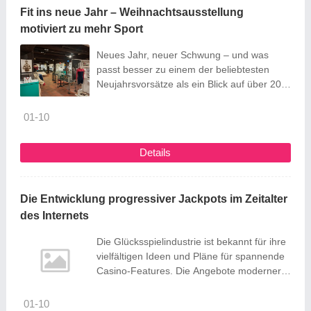
Fit ins neue Jahr – Weihnachtsausstellung
die Region bietet. Die Website dient als
motiviert zu mehr Sport
zentrale Plattform für den Austausch ...
Neues Jahr, neuer Schwung – und was
passt besser zu einem der beliebtesten
Neujahrsvorsätze als ein Blick auf über 200
Jahre Sportgeschichte? Die 39. Geislinger
Weihnachtsausstellung lädt ein, sportlich ins
01-10
Jahr 2025 zu starten! Unter dem Motto
„Vom Handball bis zur Kegelkugel – Sport in
Details
Geislingen“ beleuchtet die Ausstellung die
vielfältige Sportgeschichte der
Fünftälerstadt und ...
Die Entwicklung progressiver Jackpots im Zeitalter
des Internets
Die Glücksspielindustrie ist bekannt für ihre
vielfältigen Ideen und Pläne für spannende
Casino-Features. Die Angebote moderner
Casinos reichen von einzigartigen
Spielarten wie Insta-Games bis hin zu
01-10