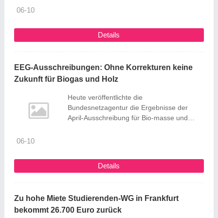
gewohnten Öffnungszeiten für Ausleihe,
06-10
Rückgabe und Anmeldung geöffnet. Die
Öffnungszeiten sind Dienstag bis Freitag
Details
von 10 bis 19 Uhr sowie Samstag von 10
bis 13 Uhr. Die eBibliothek, das ePayment
und die Rückgabeautomaten ...
EEG-Ausschreibungen: Ohne Korrekturen keine
Zukunft für Biogas und Holz
Heute veröffentlichte die
Bundesnetzagentur die Ergebnisse der
April-Ausschreibung für Bio-masse und
Biomethan nach dem Erneuerbare-
Energien-Gesetz. Beide Ausschreibungen
06-10
waren – wie erwartet - unterdeckt. „Die
Unterdeckung der Ausschreibungen
Details
verdeutlich erneut den großen
Handlungsbedarf im EEG. Praxisferne
Anforderungen im EEG für Biogas wie der
Zu hohe Miete Studierenden-WG in Frankfurt
Maisdeckel oder die Begrenzung der
bekommt 26.700 Euro zurück
Betriebsstunden verhindern Investitionen in