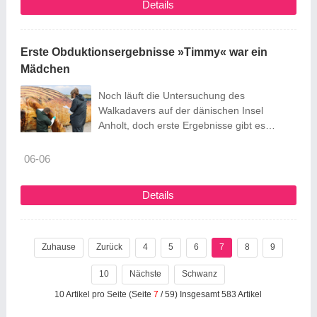
Details
Erste Obduktionsergebnisse »Timmy« war ein
Mädchen
Noch läuft die Untersuchung des
Walkadavers auf der dänischen Insel
Anholt, doch erste Ergebnisse gibt es
bereits. So wurde der Gebärmutterhals des
Tieres freigelegt. Die Todesursache des
06-06
Tieres ist weiterhin unklar.
Details
Zuhause
Zurück
4
5
6
7
8
9
10
Nächste
Schwanz
10 Artikel pro Seite (Seite
7
/ 59) Insgesamt 583 Artikel