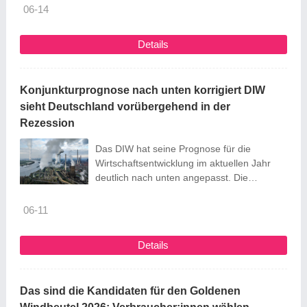
immer wieder auf Probleme. Besonders die
06-14
steigenden Preise belasten die Menschen.
Die Bundesregierung muss den
Details
Verbraucheralltag bezahlbar, fair und sicher
gestalten. Das stärkt nicht nur die
Menschen selbst, sondern auch das
Konjunkturprognose nach unten korrigiert DIW
Vertrauen in die Demokratie. Wenn sich
sieht Deutschland vorübergehend in der
Verbraucher:innen gut ...
Rezession
Das DIW hat seine Prognose für die
Wirtschaftsentwicklung im aktuellen Jahr
deutlich nach unten angepasst. Die
Ökonomen sehen Deutschland derzeit in
einer Rezession. Eine Erholung sei primär
06-11
durch staatliche Investitionen zu erwarten.
Details
Das sind die Kandidaten für den Goldenen