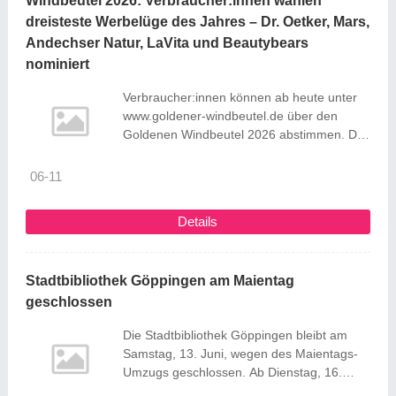
Windbeutel 2026: Verbraucher:innen wählen
dreisteste Werbelüge des Jahres – Dr. Oetker, Mars,
Andechser Natur, LaVita und Beautybears
nominiert
Verbraucher:innen können ab heute unter
www.goldener-windbeutel.de über den
Goldenen Windbeutel 2026 abstimmen. Der
Negativpreis zeichnet die dreisteste
Werbelüge im Supermarkt aus. foodwatch
06-11
hat fünf Produkte wegen irreführender
Werbung nominiert: das Airfryer Backin
Details
Backpulver von Dr. Oetker, die Airwaves-
Kaugummis von Mars, der Bio-Joghurt
Matcha Mango von Andechser Natur, das
Stadtbibliothek Göppingen am Maientag
„Mikronährstoffkonzentrat“ LaVita und die
geschlossen
Libido-Gummibärchen von Beautybears. ...
Die Stadtbibliothek Göppingen bleibt am
Samstag, 13. Juni, wegen des Maientags-
Umzugs geschlossen. Ab Dienstag, 16.
Juni, ist die Stadtbibliothek wieder zu den