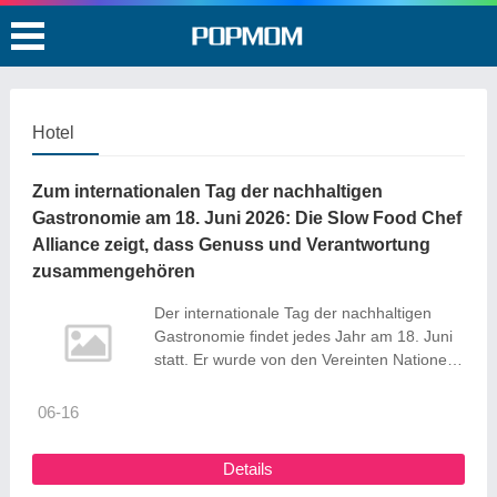
Hotel
Zum internationalen Tag der nachhaltigen
Gastronomie am 18. Juni 2026: Die Slow Food Chef
Alliance zeigt, dass Genuss und Verantwortung
zusammengehören
Der internationale Tag der nachhaltigen
Gastronomie findet jedes Jahr am 18. Juni
statt. Er wurde von den Vereinten Nationen
ins Leben gerufen, um das Bewusstsein für
die Herkunft unserer Lebensmittel,
06-16
saisonale und regionale Zutaten sowie den
Schutz von Umwelt, Klima und Ressourcen
Details
beim Kochen und Essen zu stärken. Die