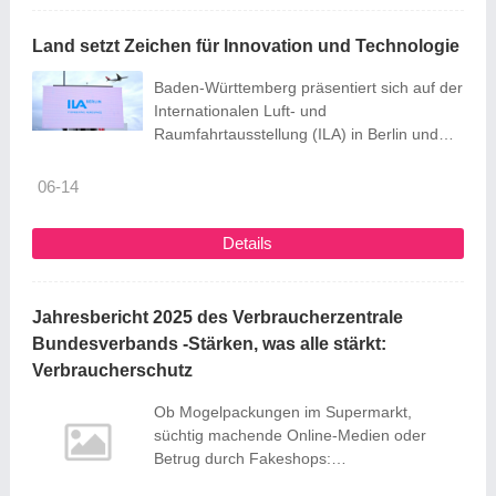
Slow Food Chef Alliance ist ein ...
Land setzt Zeichen für Innovation und Technologie
Baden-Württemberg präsentiert sich auf der
Internationalen Luft- und
Raumfahrtausstellung (ILA) in Berlin und
setzt dabei ein deutliches Zeichen für
Innovation und Technologie. Am 11. Juni
06-14
2026 besuchte Wirtschaftsministerin Dr.
Nicole Hoffmeister-Kraut die Internationale
Details
Luft- und Raumfahrtausstellung (ILA) in
Berlin. Dort präsentiert das Land Baden-
Württemberg seine Innovationskraft und
Jahresbericht 2025 des Verbraucherzentrale
seine führende Rolle als Luft- und
Bundesverbands -Stärken, was alle stärkt:
Raumfahrtstandort – mit wichtigen Impulsen
...
Verbraucherschutz
Ob Mogelpackungen im Supermarkt,
süchtig machende Online-Medien oder
Betrug durch Fakeshops:
Verbraucher:innen stoßen in ihrem Alltag