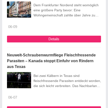
zukunftsgerichtete Anlagenkonzepte – die
Dem Frankfurter Nordend steht womöglich
...
eine größere Party bevor: Eine
Wohngemeinschaft zahlte über Jahre zu
viel Miete. Jetzt ist die Stadt gegen die
Vermieterin vorgegangen, eine
06-09
ausländische Immobiliengesellschaft.
Details
Neuwelt-Schraubenwurmfliege Fleischfressende
Parasiten – Kanada stoppt Einfuhr von Rindern
aus Texas
Bei zwei Kälbern in Texas sind
fleischfressende Parasiten entdeckt worden,
die sich leicht verbreiten. Das Nachbarland
Kanada verhängt ein Importverbot für Vieh
aus dem US-Bundesstaat.
06-07