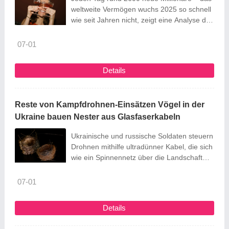
weltweite Vermögen wuchs 2025 so schnell
wie seit Jahren nicht, zeigt eine Analyse der
Schweizer Großbank UBS. Vor allem die
Reichen wurden noch reicher, auch in
07-01
Deutschland.
Details
Reste von Kampfdrohnen-Einsätzen Vögel in der
Ukraine bauen Nester aus Glasfaserkabeln
Ukrainische und russische Soldaten steuern
Drohnen mithilfe ultradünner Kabel, die sich
wie ein Spinnennetz über die Landschaft
legen. Verbaut in Vogelnestern sind solche
Überbleibsel nun in ein Kriegsmuseum
07-01
gelangt.
Details