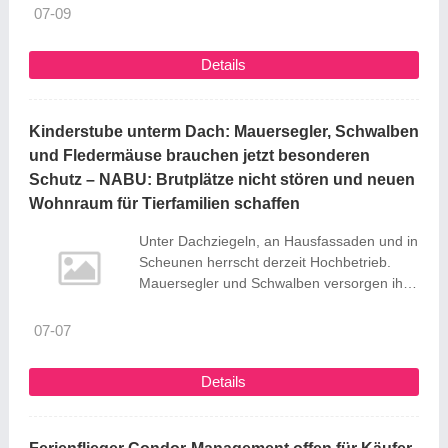
erst mal mit Schminke verbinden würde -
07-09
und das bei Anja Heide doch viel tiefer geht:
In der neuen Folge des Weilheimer
Details
Podcasts TeckTalk spricht sie über
ganzheitliche Hautgesundheit, individuelle
...
Kinderstube unterm Dach: Mauersegler, Schwalben
und Fledermäuse brauchen jetzt besonderen
Schutz – NABU: Brutplätze nicht stören und neuen
Wohnraum für Tierfamilien schaffen
Unter Dachziegeln, an Hausfassaden und in
Scheunen herrscht derzeit Hochbetrieb.
Mauersegler und Schwalben versorgen ihre
Jungen, während viele
Fledermausweibchen ihren Nachwuchs in
07-07
sogenannten Wochenstuben aufziehen. Der
NABU Baden-Württemberg bittet
Details
Hauseigentümer*innen, Kommunen und
Handwerksbetriebe deshalb um besondere
Rücksicht und erklärt, wie die Tiere