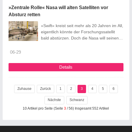
»Zentrale Rolle« Nasa will alten Satelliten vor
Absturz retten
»Swift« kreist seit mehr als 20 Jahren im All,
eigentlich könnte der Forschungssatellit
bald abstürzen. Doch die Nasa will seinen
Dienst verlängern – und hat zur Rettung
extra ein kleines Raumschiff gebaut.
06-29
Details
Zuhause
Zurück
1
2
3
4
5
6
Nächste
Schwanz
10 Artikel pro Seite (Seite
3
/ 56) Insgesamt 552 Artikel