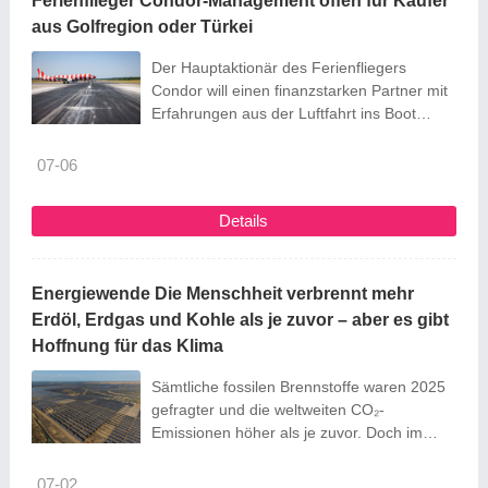
Ferienflieger Condor-Management offen für Käufer
unterstützt werden können. Für viele
aus Golfregion oder Türkei
Menschen bleiben die tierischen
Untermieter unentdeckt. Die halbrunden ...
Der Hauptaktionär des Ferienfliegers
Condor will einen finanzstarken Partner mit
Erfahrungen aus der Luftfahrt ins Boot
holen. Das hält auch Condor-Chef Peter
Gerber für eine gute Idee.
07-06
Details
Energiewende Die Menschheit verbrennt mehr
Erdöl, Erdgas und Kohle als je zuvor – aber es gibt
Hoffnung für das Klima
Sämtliche fossilen Brennstoffe waren 2025
gefragter und die weltweiten CO₂-
Emissionen höher als je zuvor. Doch im
neuen Weltenergiereport des Energy
Institute finden sich auch Signale, dass sich
07-02