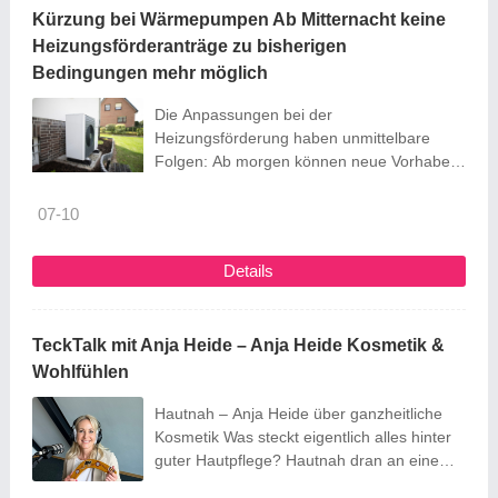
Kürzung bei Wärmepumpen Ab Mitternacht keine
Heizungsförderanträge zu bisherigen
Bedingungen mehr möglich
Die Anpassungen bei der
Heizungsförderung haben unmittelbare
Folgen: Ab morgen können neue Vorhaben
für einen Heizungstausch nicht mehr
beantragt werden. Erst ab 21. Juli ist dies
07-10
wieder möglich – zu neuen Konditionen.
Details
TeckTalk mit Anja Heide – Anja Heide Kosmetik &
Wohlfühlen
Hautnah – Anja Heide über ganzheitliche
Kosmetik Was steckt eigentlich alles hinter
guter Hautpflege? Hautnah dran an einem
Thema, das der ein oder andere womöglich