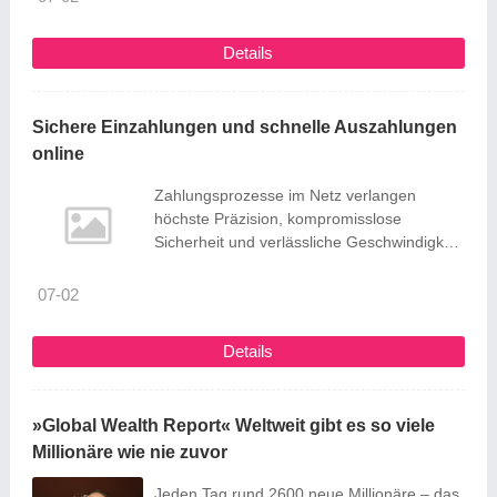
etwas dreht.
Details
Sichere Einzahlungen und schnelle Auszahlungen
online
Zahlungsprozesse im Netz verlangen
höchste Präzision, kompromisslose
Sicherheit und verlässliche Geschwindigkeit.
Moderne Plattformen setzen dafür auf
robuste Technik, klare Regeln und
07-02
transparente Kommunikation, damit
Guthaben zügig verfügbar ist und Gewinne
Details
ohne Verzögerung ankommen. Bei Iris
Casino steht die reibungslose Abwicklung
im Mittelpunkt, unterstützt von bewährten
»Global Wealth Report« Weltweit gibt es so viele
Standards und partnerschaftlichen
Millionäre wie nie zuvor
Zahlungsdienstleistern. Eine saubere
Trennung von Einzahlungs- und ...
Jeden Tag rund 2600 neue Millionäre – das