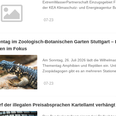
ExtremWasserPartnerschaft Einzugsgebiet F
der KEA Klimaschutz- und Energieagentur Ba
im vollbesetzten Hohenstaufen-Saal Vertre
und weiteren beteiligten Stellen zusammen.
07-23
und aktuelle Entwicklungen im ...
tag im Zoologisch-Botanischen Garten Stuttgart – 
ien im Fokus
Am Sonntag, 26. Juli 2026 lädt die Wilhel
Thementag Amphibien und Reptilien ein. Un
Zoopädagogen gibt es an mehreren Stationen
Schlangen- und Froschhäuten bis hin zu Kro
erworbenes Wissen austesten. ...
07-23
f der illegalen Preisabsprachen Kartellamt verhängt