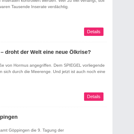
 Inseraten kontrolliert werden. Wer zu viel verlangt, soll
waren Tausende Inserate verdächtig.
Details
 – droht der Welt eine neue Ölkrise?
raße von Hormus angegriffen. Dem SPIEGEL vorliegende
 sich durch die Meerenge. Und jetzt ist auch noch eine
Details
ppingen
tsamt Göppingen die 9. Tagung der