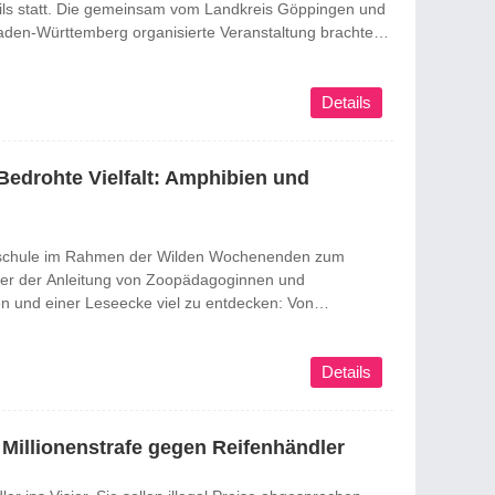
ils statt. Die gemeinsam vom Landkreis Göppingen und
den-Württemberg organisierte Veranstaltung brachte
terinnen und Vertreter aus Kommunen, Fachverwaltungen
 Im Mittelpunkt standen Vorsorge, Krisenmanagement
Details
Bedrohte Vielfalt: Amphibien und
maschule im Rahmen der Wilden Wochenenden zum
ter der Anleitung von Zoopädagoginnen und
 und einer Leseecke viel zu entdecken: Von
kodileiern. Bei einem Quiz kann man sein neu
Details
 Millionenstrafe gegen Reifenhändler