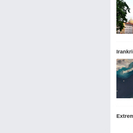
Irankr
Extrem