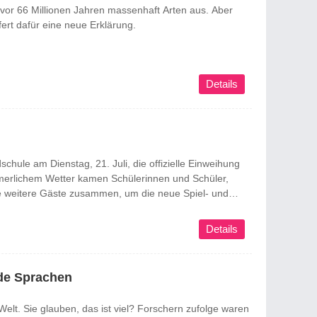
 vor 66 Millionen Jahren massenhaft Arten aus. Aber
rt dafür eine neue Erklärung.
Details
schule am Dienstag, 21. Juli, die offizielle Einweihung
mmerlichem Wetter kamen Schülerinnen und Schüler,
ie weitere Gäste zusammen, um die neue Spiel- und
meinsam zu feiern. Der Wunsch nach einem
 ...
Details
nde Sprachen
elt. Sie glauben, das ist viel? Forschern zufolge waren