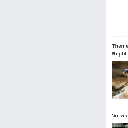
Themen
Reptil
Vorwur