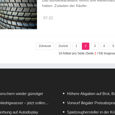
Das Bundeskartellamt nimmt drei Reifenhändle
haben. Zulasten der Käufer.
07-22
Zuhause
Zurück
1
2
3
4
5
10 Artikel pro Seite (Seite
2
/ 59) Insgesa
Forschern wieder günstiger
Höhere Abgaben auf Brot, Bu
iedrigwasser – jetzt sollen
ermäßigten Mehrwertsteuersa
Vorwurf illegaler Preisabsp
rbung auf Autodisplay
Spielzeughersteller in der K