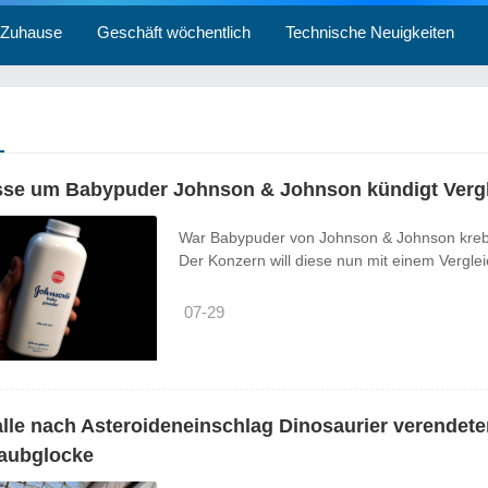
Zuhause
Geschäft wöchentlich
Technische Neuigkeiten
se um Babypuder Johnson & Johnson kündigt Verglei
War Babypuder von Johnson & Johnson krebse
Der Konzern will diese nun mit einem Vergle
07-29
alle nach Asteroideneinschlag Dinosaurier verendete
taubglocke