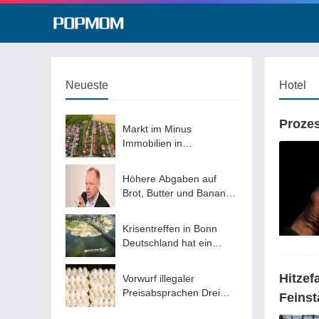
Neueste
Hotel
Prozes
Markt im Minus
Immobilien in
Deutschland laut Kieler
Forschern wieder
Höhere Abgaben auf
günstiger
Brot, Butter und Bananen
Ifo-Chef plädiert für
Abschaffung des
Krisentreffen in Bonn
ermäßigten
Deutschland hat ein
Mehrwertsteuersatzes
Problem mit
Niedrigwasser – jetzt
Hitzef
Vorwurf illegaler
sollen Lösungen her
Preisabsprachen Drei
Feins
US-Firmen müssen 53