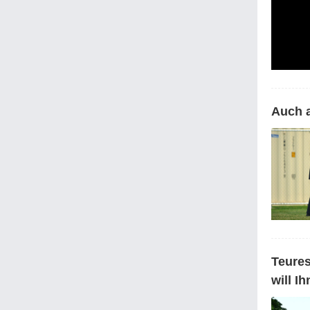
Auch a
Teures
will I