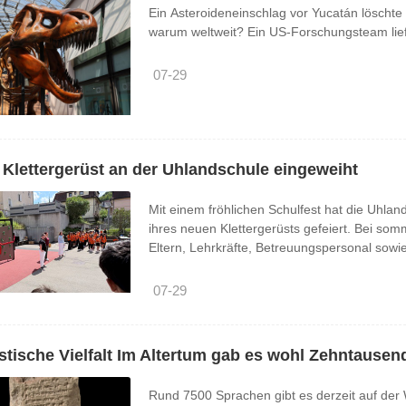
Ein Asteroideneinschlag vor Yucatán löschte
warum weltweit? Ein US-Forschungsteam liefe
07-29
Klettergerüst an der Uhlandschule eingeweiht
Mit einem fröhlichen Schulfest hat die Uhland
ihres neuen Klettergerüsts gefeiert. Bei so
Eltern, Lehrkräfte, Betreuungspersonal sow
Bewegungsmöglichkeit auf dem Schulhof ge
Klettergerüst entstand bereits im Jahr 2023 im
07-29
stische Vielfalt Im Altertum gab es wohl Zehntause
Rund 7500 Sprachen gibt es derzeit auf der W