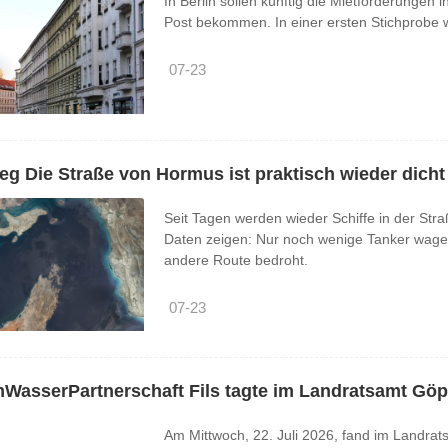
In Berlin sollen künftig die Mietforderungen in
Post bekommen. In einer ersten Stichprobe 
07-23
ieg Die Straße von Hormus ist praktisch wieder dicht
Seit Tagen werden wieder Schiffe in der St
Daten zeigen: Nur noch wenige Tanker wagen
andere Route bedroht.
07-23
WasserPartnerschaft Fils tagte im Landratsamt Gö
Am Mittwoch, 22. Juli 2026, fand im Landra