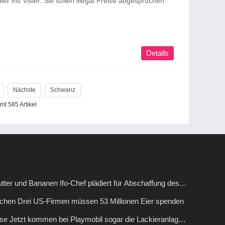
r ins Visier. Sie sollen illegal Preise abgesprochen
Details
Nächste
Schwanz
mt 585 Artikel
tter und Bananen Ifo-Chef plädiert für Abschaffung des
tzes
rachen Drei US-Firmen müssen 53 Millionen Eier spenden
rise Jetzt kommen bei Playmobil sogar die Lackieranlagen